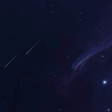
湘潭市全民健
是老旧城区，或
应商为节省成
以及事后的场地