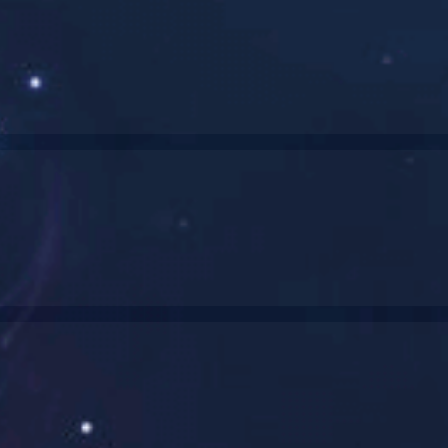
立诚体育助力湘潭全民
2019-07-24 15:32
公司动态
已读
29