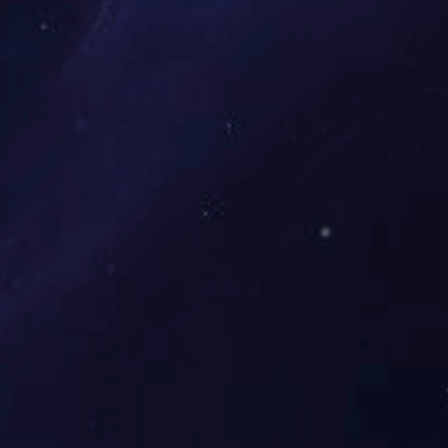
湘潭金锣公司的篮球场