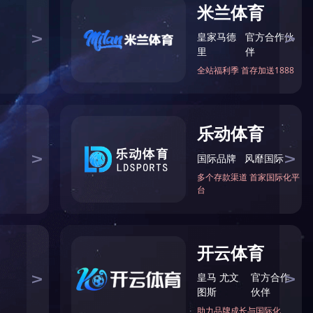
主页
>
技术专区
>
技术专区1
>
2022-10-26