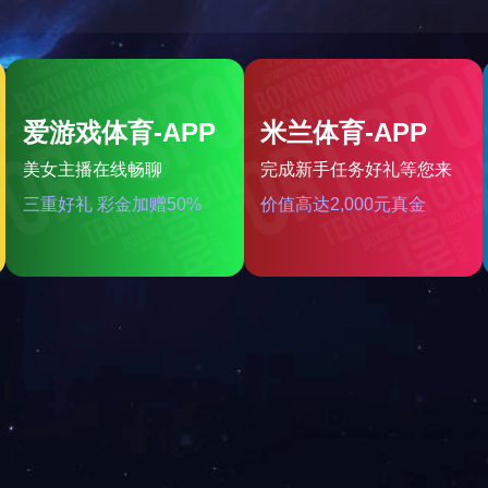
共
1
页
1
条记录
示
新闻资讯
技术专区
留言中心
公司动态
技术专区1
企业资讯
技术专区2